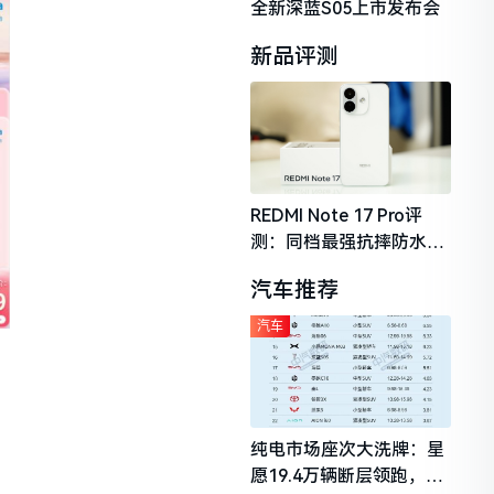
全新深蓝S05上市发布会
新品评测
REDMI Note 17 Pro评
测：同档最强抗摔防水，
2026年千元机市场的品质
汽车推荐
守门员
汽车
纯电市场座次大洗牌：星
愿19.4万辆断层领跑，理