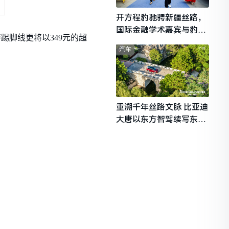
开方程豹驰骋新疆丝路，
国际金融学术嘉宾与豹友
特踢脚线更将以349元的超
共赴山海热爱
汽车
重溯千年丝路文脉 比亚迪
大唐以东方智驾续写东西
文明对话