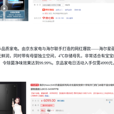
品质家电。由京东家电与海尔联手打造的网红爆款——海尔星蕴
天鲜润，同时带有母婴独立空间，4℃存储母乳，非常适合有宝宝
令除菌净味效果达到99.99%。京品家电日活动入手仅需4999