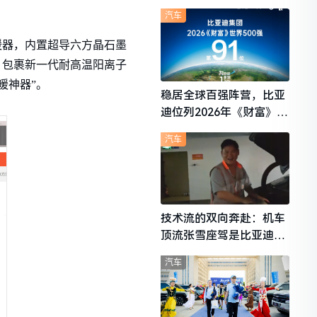
想i6成最强黑马
汽车
暖器，内置超导六方晶石墨
术，包裹新一代耐高温阳离子
暖神器”。
稳居全球百强阵营，比亚
迪位列2026年《财富》世
界500强第91位
汽车
技术流的双向奔赴：机车
顶流张雪座驾是比亚迪秦
L
汽车