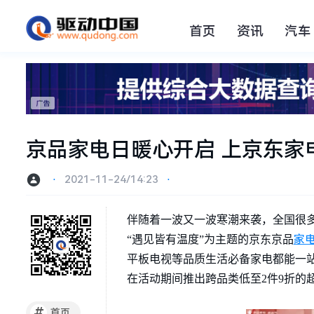
首页
资讯
汽车
京品家电日暖心开启 上京东家
⋅
2021-11-24/14:23
⋅
伴随着一波又一波寒潮来袭，全国很多
家
“遇见皆有温度”为主题的京东京品
平板电视等品质生活必备家电都能一站
在活动期间推出跨品类低至2件9折的
#
首页