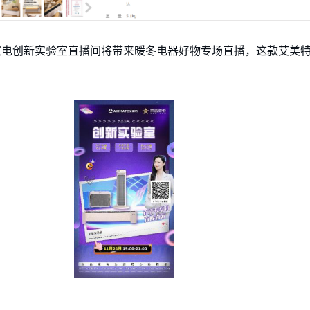
:00京品家电创新实验室直播间将带来暖冬电器好物专场直播，这款艾美