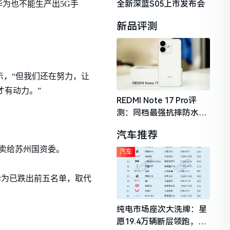
全新深蓝S05上市发布会
为也不能生产出5G手
新品评测
示，“但我们还在努力，让
才有动力。”
REDMI Note 17 Pro评
测：同档最强抗摔防水，
2026年千元机市场的品质
汽车推荐
守门员
，卖给苏州国资委。
汽车
初华为已跌出前五名单，取代
纯电市场座次大洗牌：星
愿19.4万辆断层领跑，理