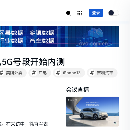
登录
电5G号段开始内测
#
#
#
#
美团外卖
广电
iPhone13
吉利汽车
会议直播
访。在采访中，徐直军表