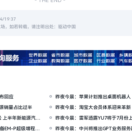
- THE END -
/19:37
立场，如若转载，请注明出处：驱动中国
布回应
昨夜今晨：苹果计划推出桌面机器人
销商转投尚界
能源销量占比过半
昨夜今晨：淘宝大会员体系迎来革新
宿迁与涿州
 上半年新能源汽车
昨夜今晨：雷军透露YU7将于7月份
移动通信和终端领域
配备EM-P超级增程和
昨夜今晨：中兴将推出GPT业务服务