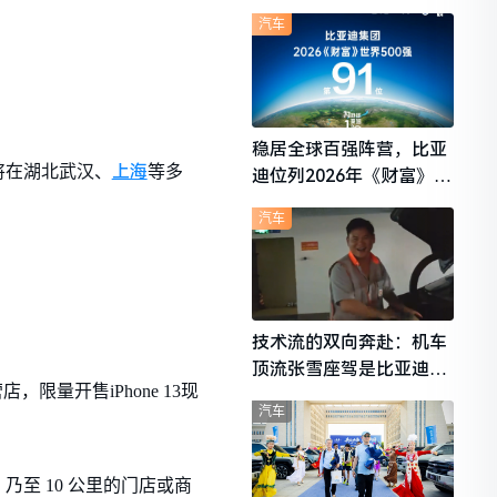
想i6成最强黑马
汽车
。
稳居全球百强阵营，比亚
上海
将在湖北武汉、
等多
迪位列2026年《财富》世
界500强第91位
汽车
技术流的双向奔赴：机车
顶流张雪座驾是比亚迪秦
限量开售iPhone 13现
L
汽车
，乃至 10 公里的门店或商