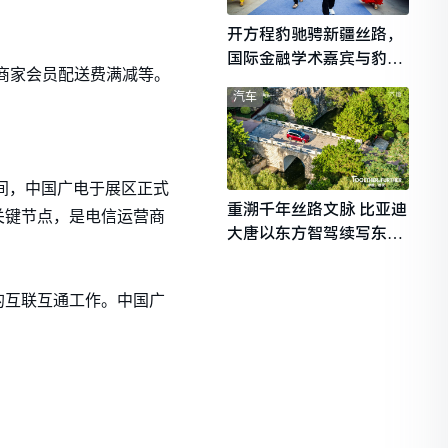
开方程豹驰骋新疆丝路，
国际金融学术嘉宾与豹友
包括商家会员配送费满减等。
共赴山海热爱
汽车
间，中国广电于展区正式
重溯千年丝路文脉 比亚迪
关键节点，是电信运营商
大唐以东方智驾续写东西
文明对话
的互联互通工作。中国广