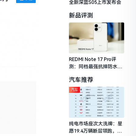
全新深蓝S05上市发布会
新品评测
REDMI Note 17 Pro评
测：同档最强抗摔防水，
2026年千元机市场的品质
汽车推荐
守门员
汽车
纯电市场座次大洗牌：星
愿19.4万辆断层领跑，理