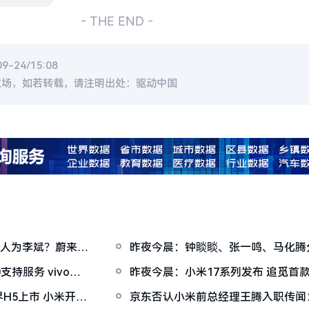
- THE END -
-24/15:08
立场，如若转载，请注明出处：驱动中国
控人为李斌？蔚来辟
昨夜今晨：钟睒睒、张一鸣、马化腾
小米智能家电工厂投产
支持服务 vivo
昨夜今晨：小米17系列发布 追觅首款
法回应篡改浏览器
H5上市 小米开放
京东否认小米前总经理王腾入职传闻