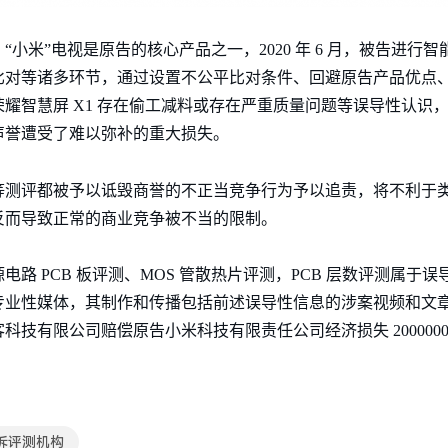
小米”电视是原告的核心产品之一，2020 年 6 月，被告进行
比对等诸多环节，通过设置不公平比对条件、回避原告产品优点
耀智慧屏 X1 存在偷工减料或存在严重质量问题等误导性认识
声誉遭受了难以弥补的重大损失。
等测评都被予以诋毁商誉的不正当竞争行为予以追责，将不利于
反而导致正常的商业竞争被不当的限制。
路 PCB 板评测、MOS 管散热片评测，PCB 层数评测属于
专业性媒体，其制作和传播包括前述误导性信息的涉案视频和文
技有限公司赔偿原告小米科技有限责任公司经济损失 200000
诉评测机构