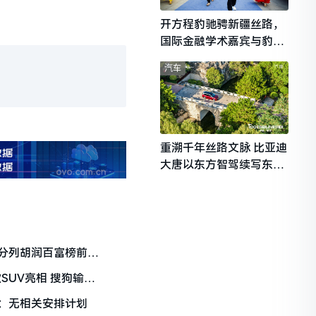
开方程豹驰骋新疆丝路，
国际金融学术嘉宾与豹友
共赴山海热爱
汽车
重溯千年丝路文脉 比亚迪
大唐以东方智驾续写东西
文明对话
分列胡润百富榜前三
SUV亮相 搜狗输入
：无相关安排计划