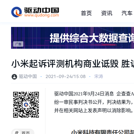
首页
资讯
汽车
小米起诉评测机构商业诋毁 胜诉
驱动中国
⋅
2021-09-24/15:08
⋅
宋涛
驱动中国2021年9月24日消息 企查查
纷一审民事判决书公开，判决结果为，被
并在相关网站上发表声明以消除影响
#
首页