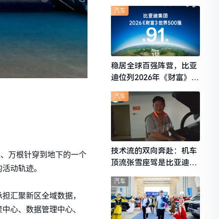
想i6成最强黑马
汽车
稳居全球百强阵营，比亚
迪位列2026年《财富》世
界500强第91位
汽车
技术流的双向奔赴：机车
线、万根针穿到地下的一个
顶流张雪座驾是比亚迪秦
的活动轨迹。
L
汽车
承担汇聚新区全域数据，
聚中心、数据管理中心、