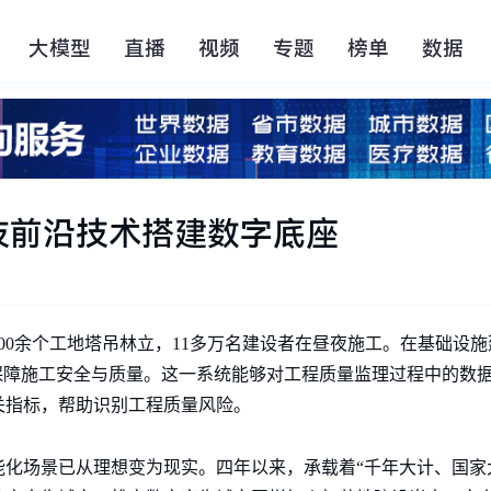
大模型
直播
视频
专题
榜单
数据
技前沿技术搭建数字底座
300余个工地塔吊林立，11多万名建设者在昼夜施工。在基础设
保障施工安全与质量。这一系统能够对工程质量监理过程中的数
关指标，帮助识别工程质量风险。
化场景已从理想变为现实。四年以来，承载着“千年大计、国家