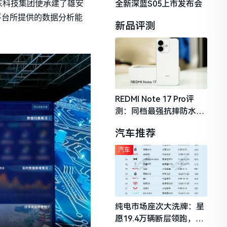
全新深蓝S05上市发布会
东科技集团便承建了雄安
平台所提供的数据分析能
新品评测
REDMI Note 17 Pro评
测：同档最强抗摔防水，
2026年千元机市场的品质
汽车推荐
守门员
汽车
纯电市场座次大洗牌：星
愿19.4万辆断层领跑，理