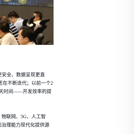
更安全、数据呈现更直
且还在不断迭代；以前一个2
两天时间——开发效率的提
物联网、5G、人工智
和治理能力现代化提供源