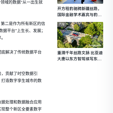
领域的数据“从一出生就
开方程豹驰骋新疆丝路，
国际金融学术嘉宾与豹友
共赴山海热爱
；第二是作为所有新区的信
汽车
数据平台”上生长、发展；
享。
彻底解决了传统数据平台
重溯千年丝路文脉 比亚迪
大唐以东方智驾续写东西
文明对话
势，贡献了时空数据引
，打造数字孪生城市的数
数据处理和数据融合应用
实现整个新区全要素数字