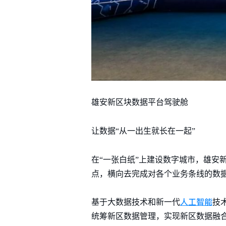
雄安新区块数据平台驾驶舱
让数据“从一出生就长在一起”
在“一张白纸”上建设数字城市，雄安
点，横向去完成对各个业务条线的数
人工智能
基于大数据技术和新一代
技
统筹新区数据管理，实现新区数据融