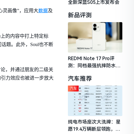
全新深蓝S05上市发布会
数据
心灵画像”，应用大
及
新品评测
场上的内容中打上特定标
题。此外，Soul也不断
。
REDMI Note 17 Pro评
测：同档最强抗摔防水，
讨论，并通过朋友的二级关
2026年千元机市场的品质
汽车推荐
的引力效应也被进一步放大
守门员
汽车
纯电市场座次大洗牌：星
愿19.4万辆断层领跑，理