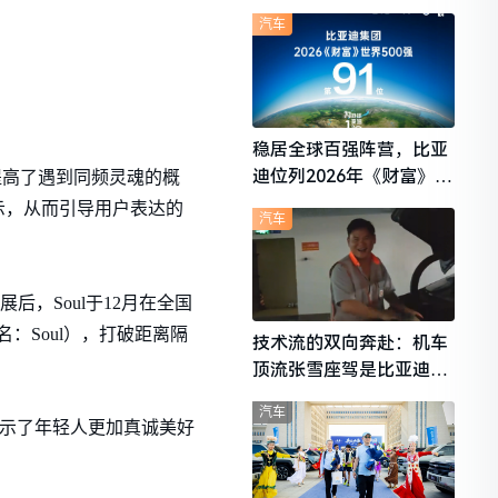
想i6成最强黑马
汽车
稳居全球百强阵营，比亚
迪位列2026年《财富》世
提高了遇到同频灵魂的概
界500强第91位
示，从而引导用户表达的
汽车
后，Soul于12月在全国
名：Soul），打破距离隔
技术流的双向奔赴：机车
顶流张雪座驾是比亚迪秦
L
汽车
展示了年轻人更加真诚美好