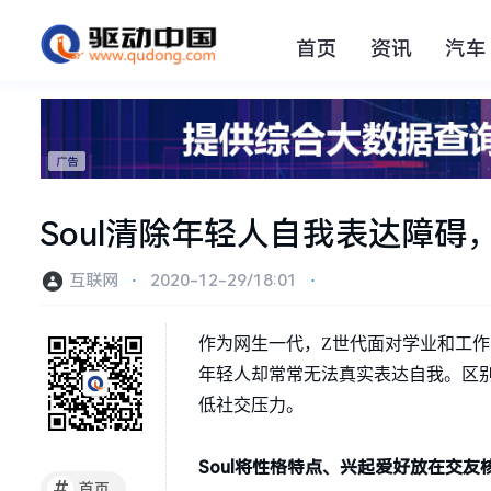
首页
资讯
汽车
Soul清除年轻人自我表达障碍
互联网
⋅
2020-12-29/18:01
⋅
作为网生一代，Z世代面对学业和工
年轻人却常常无法真实表达自我。区别
低社交压力。
Soul将性格特点、兴起爱好放在交友
#
首页