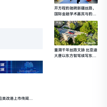
开方程豹驰骋新疆丝路，
国际金融学术嘉宾与豹友
共赴山海热爱
汽车
重溯千年丝路文脉 比亚迪
大唐以东方智驾续写东西
文明对话
p回应美改港上市传闻：