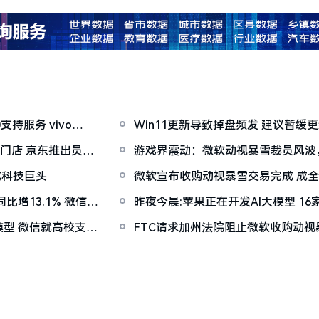
支持服务 vivo
Win11更新导致掉盘频发 建议暂缓
门店 京东推出员工
游戏界震动：微软动视暴雪裁员风波，
从？
成科技巨头
微软宣布收购动视暴雪交易完成 成
增13.1% 微信推
昨夜今晨:苹果正在开发AI大模型 1
联网平台“自媒体”管理行业自律公约
型 微信就高校支付
FTC请求加州法院阻止微软收购动
争力