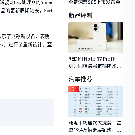
全新深蓝S05上市发布会
高通骁龙8xx处理器的Surfac
PC产品的更新周期较长，Surf
新品评测
上展示了这款新设备，表明
ok）进行了重新设计，至
REDMI Note 17 Pro评
测：同档最强抗摔防水，
2026年千元机市场的品质
汽车推荐
守门员
汽车
纯电市场座次大洗牌：星
愿19.4万辆断层领跑，理