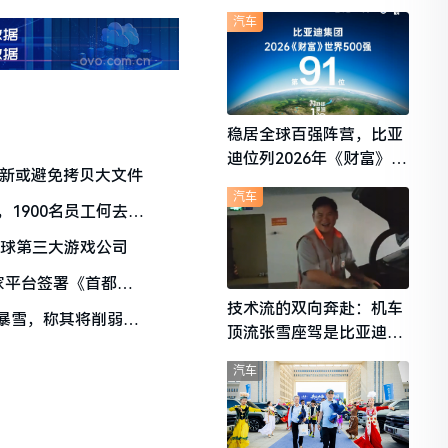
想i6成最强黑马
汽车
稳居全球百强阵营，比亚
迪位列2026年《财富》世
更新或避免拷贝大文件
界500强第91位
汽车
1900名员工何去何
全球第三大游戏公司
6家平台签署《首都互
》
技术流的双向奔赴：机车
视暴雪，称其将削弱竞
顶流张雪座驾是比亚迪秦
L
汽车