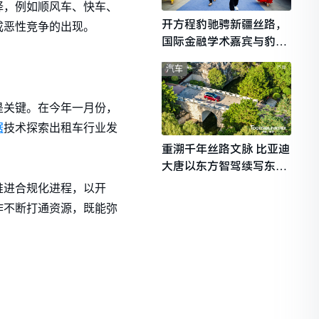
择，例如顺风车、快车、
开方程豹驰骋新疆丝路，
成恶性竞争的出现。
国际金融学术嘉宾与豹友
共赴山海热爱
汽车
是关键。在今年一月份，
据
技术探索出租车行业发
重溯千年丝路文脉 比亚迪
大唐以东方智驾续写东西
文明对话
推进合规化进程，以开
作不断打通资源，既能弥