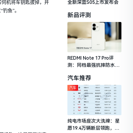
全新深蓝S05上市发布会
客伺机将车钥匙拔掉，并
“钓鱼”。
新品评测
REDMI Note 17 Pro评
测：同档最强抗摔防水，
2026年千元机市场的品质
汽车推荐
守门员
汽车
纯电市场座次大洗牌：星
愿19.4万辆断层领跑，理