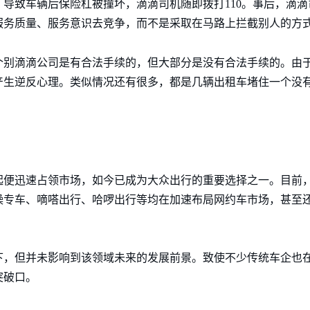
导致车辆后保险杠被撞坏，滴滴司机随即拨打110。事后，滴
服务质量、服务意识去竞争，而不是采取在马路上拦截别人的方
个别滴滴公司是有合法手续的，但大部分是没有合法手续的。由
产生逆反心理。类似情况还有很多，都是几辆出租车堵住一个没
起便迅速占领市场，如今已成为大众出行的重要选择之一。目前
操专车、嘀嗒出行、哈啰出行等均在加速布局网约车市场，甚至
下，但并未影响到该领域未来的发展前景。致使不少传统车企也
突破口。