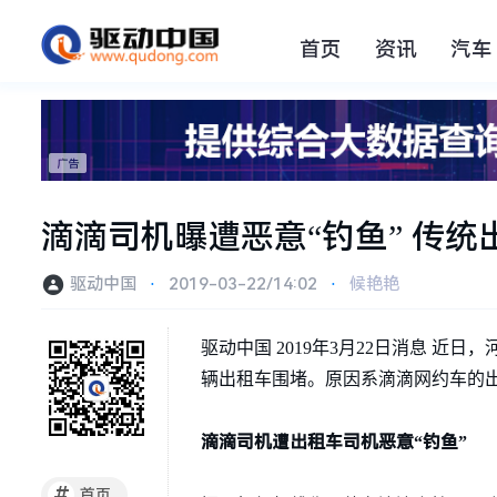
首页
资讯
汽车
滴滴司机曝遭恶意“钓鱼” 传
驱动中国
⋅
2019-03-22/14:02
⋅
候艳艳
驱动中国 2019年3月22日消息 
辆出租车围堵。原因系滴滴网约车的
滴滴司机遭出租车司机恶意“钓鱼”
#
首页