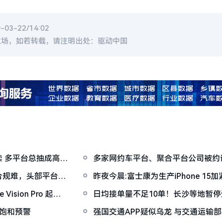
3-22/14:02
立场，如若转载，请注明出处：驱动中国
 多平台总抽成高达
多家网约车平台、聚合平台公司被约
合规难，头部平台要
昨夜今晨:富士康为生产iPhone 15加
X90S
sion Pro 起售
日均接单量不足10单！长沙等地暂
增业务
饱和预警
强国交通APP疑似乌龙 与交通运输