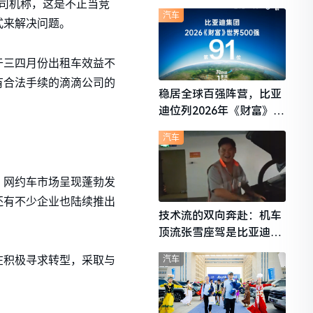
滴司机称，这是不正当竞
想i6成最强黑马
汽车
式来解决问题。
于三四月份出租车效益不
有合法手续的滴滴公司的
稳居全球百强阵营，比亚
迪位列2026年《财富》世
界500强第91位
汽车
，网约车市场呈现蓬勃发
还有不少企业也陆续推出
技术流的双向奔赴：机车
顶流张雪座驾是比亚迪秦
L
汽车
在积极寻求转型，采取与