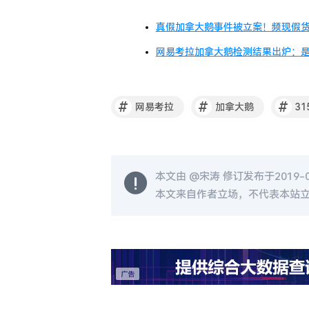
真假加拿大鹅事件被立案！频现假
网易考拉加拿大鹅检测结果出炉：
#
#
#
网易考拉
加拿大鹅
31
本文由 @
宋涛
修订发布于2019-03
本文来自作者立场，不代表本站