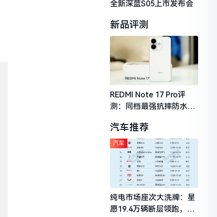
全新深蓝S05上市发布会
新品评测
REDMI Note 17 Pro评
测：同档最强抗摔防水，
2026年千元机市场的品质
汽车推荐
守门员
汽车
纯电市场座次大洗牌：星
愿19.4万辆断层领跑，理