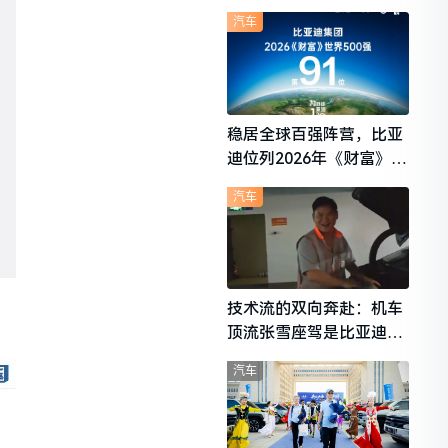
想i6成最强黑马
汽车
稳居全球百强阵营，比亚
迪位列2026年《财富》世
界500强第91位
汽车
技术流的双向奔赴：机车
顶流张雪座驾是比亚迪秦
L
汽车