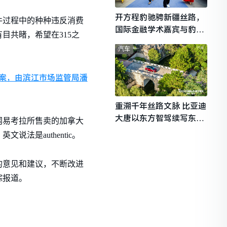
开方程豹驰骋新疆丝路，
件过程中的种种违反消费
国际金融学术嘉宾与豹友
目共睹，希望在315之
共赴山海热爱
汽车
案，由滨江市场监管局潘
重溯千年丝路文脉 比亚迪
大唐以东方智驾续写东西
网易考拉所售卖的加拿大
文明对话
法是authentic。
的意见和建议，不断改进
踪报道。