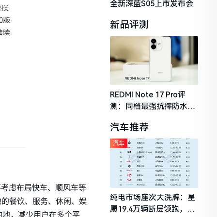
全新深蓝S05上市发布会
新品评测
REDMI Note 17 Pro评
测：同档最强抗摔防水，
2026年千元机市场的品质
汽车推荐
守门员
汽车
不考虑布局快车、顺风车等
纯电市场座次大洗牌：星
地的餐饮、服务、休闲、娱
愿19.4万辆断层领跑，理
的地，减少用户在多个平