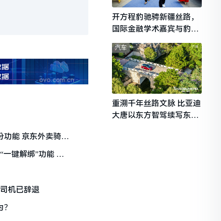
开方程豹驰骋新疆丝路，
国际金融学术嘉宾与豹友
共赴山海热爱
汽车
重溯千年丝路文脉 比亚迪
大唐以东方智驾续写东西
文明对话
份功能 京东外卖骑手
“一键解绑”功能 曹
事司机已辞退
为？