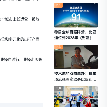
想i6成最强黑马
汽车
0个城市上线运营，投放
稳居全球百强阵营，比亚
迪位列2026年《财富》世
方位和多元化的出行产品
界500强第91位
汽车
、曹操自游行、曹操走呗等
技术流的双向奔赴：机车
顶流张雪座驾是比亚迪秦
L
汽车