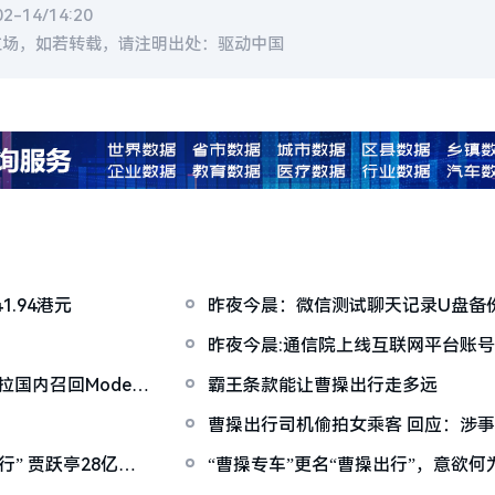
-14/14:20
立场，如若转载，请注明出处：驱动中国
.94港元
昨夜今晨：微信测试聊天记录U盘备
规模将突破15万
昨夜今晨:通信院上线互联网平台账号
操出行回应裁员
国内召回Model 3
霸王条款能让曹操出行走多远
曹操出行司机偷拍女乘客 回应：涉
8亿债
“曹操专车”更名“曹操出行”，意欲何