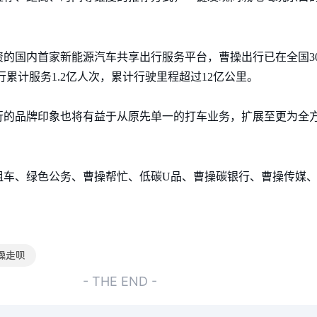
的国内首家新能源汽车共享出行服务平台，曹操出行已在全国3
出行累计服务1.2亿人次，累计行驶里程超过12亿公里。
行的品牌印象也将有益于从原先单一的打车业务，扩展至更为全
租车、绿色公务、曹操帮忙、低碳U品、曹操碳银行、曹操传媒
操走呗
- THE END -