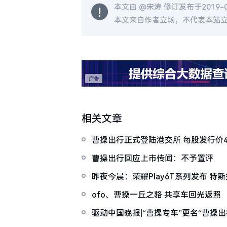
本文由 @
宋涛
修订发布于2019-02
本文来自作者立场，不代表本站
相关文章
曹操出行正式登陆港交所 每股发行价41
曹操出行回应上市传闻：不予置评
昨夜今晨：荣耀Play6T系列发布 特斯拉
滴滴欲收购曹操出行
ofo、曹操一丘之貉 共享车回光返照
驱动中国晚报|“曹操专车”更名“曹操出行” 贾跃亭2
务 乐视网存退市风险