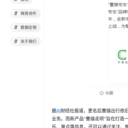
#
商务合作
#
数据定制
#
关于我们
AI
据
财经社报道，更名后曹操出行依旧
业务。而新产品“曹操走呗”旨在打造
乐、景点等信息，还可以通过关注、