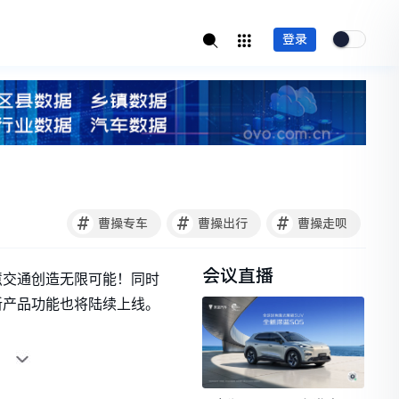
登录
#
#
#
曹操专车
曹操出行
曹操走呗
会议直播
智慧交通创造无限可能！同时
多新产品功能也将陆续上线。