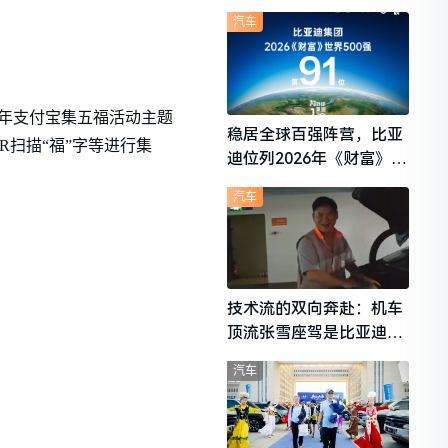
想i6成最强黑马
汽车
今年支付宝集五福活动主题
稳居全球百强阵营，比亚
扫描“福”字等进行集
迪位列2026年《财富》世
界500强第91位
汽车
技术流的双向奔赴：机车
顶流张雪座驾是比亚迪秦
L
汽车