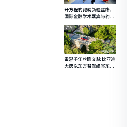
开方程豹驰骋新疆丝路，
国际金融学术嘉宾与豹友
共赴山海热爱
汽车
重溯千年丝路文脉 比亚迪
大唐以东方智驾续写东西
文明对话