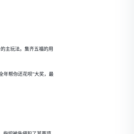
福卡的主玩法。集齐五福的用
全年帮你还花呗”大奖，最
果，指控被告侵犯了其两项