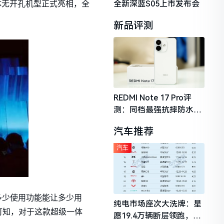
全新深蓝S05上市发布会
简一体无开孔机型正式亮相，全
新品评测
REDMI Note 17 Pro评
测：同档最强抗摔防水，
2026年千元机市场的品质
汽车推荐
守门员
汽车
响多少使用功能能让多少用
纯电市场座次大洗牌：星
可知，对于这款超级一体
愿19.4万辆断层领跑，理