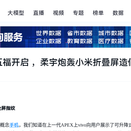
大模型
直播
视频
专题
榜单
数据
福开启 ，柔宇炮轰小米折叠屏造
/全屏指纹
手机
9概念
，我们知道在上一代APEX上vivo向用户展示了可升降