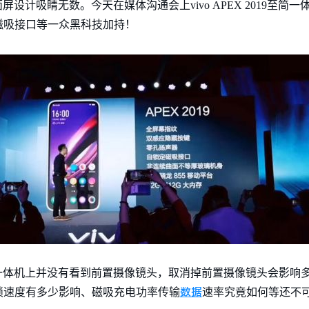
式全面屏设计吸睛无数。今天在媒体沟通会上vivo APEX 2019至
磁吸接口等一众黑科技加持！
019超级一体机上并没有看到前置摄像镜头，取消掉前置摄像镜头会影
数据
锁速度有多少影响、磁吸充电功率传输
速率究竟如何等还不