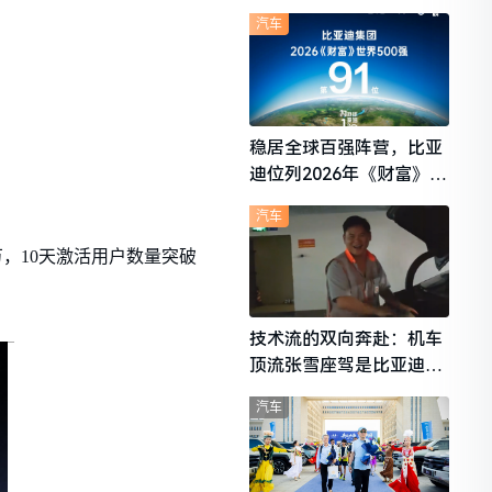
想i6成最强黑马
汽车
稳居全球百强阵营，比亚
迪位列2026年《财富》世
界500强第91位
汽车
万，10天激活用户数量突破
技术流的双向奔赴：机车
顶流张雪座驾是比亚迪秦
L
汽车