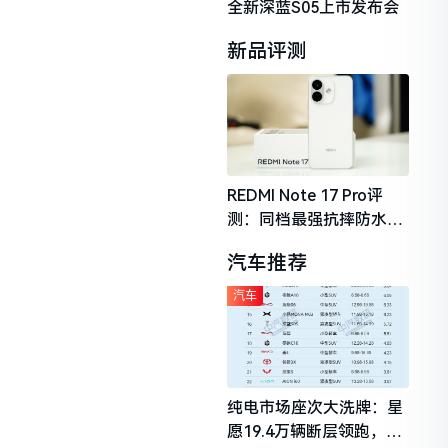
全新深蓝S05上市发布会
新品评测
REDMI Note 17 Pro评
测：同档最强抗摔防水，
2026年千元机市场的品质
汽车推荐
守门员
汽车
纯电市场座次大洗牌：星
愿19.4万辆断层领跑，理