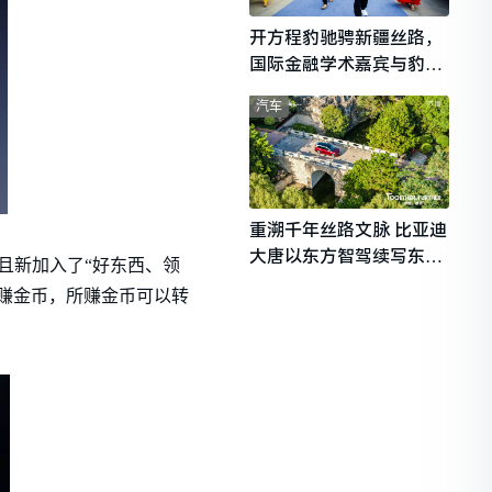
开方程豹驰骋新疆丝路，
国际金融学术嘉宾与豹友
共赴山海热爱
汽车
重溯千年丝路文脉 比亚迪
大唐以东方智驾续写东西
且新加入了“好东西、领
文明对话
赚金币，所赚金币可以转