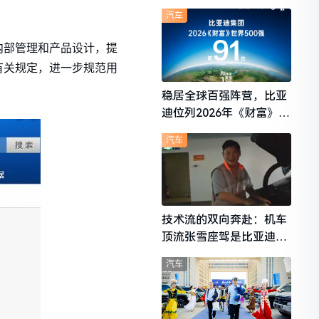
想i6成最强黑马
汽车
内部管理和产品设计，提
有关规定，进一步规范用
稳居全球百强阵营，比亚
迪位列2026年《财富》世
界500强第91位
汽车
技术流的双向奔赴：机车
顶流张雪座驾是比亚迪秦
L
汽车