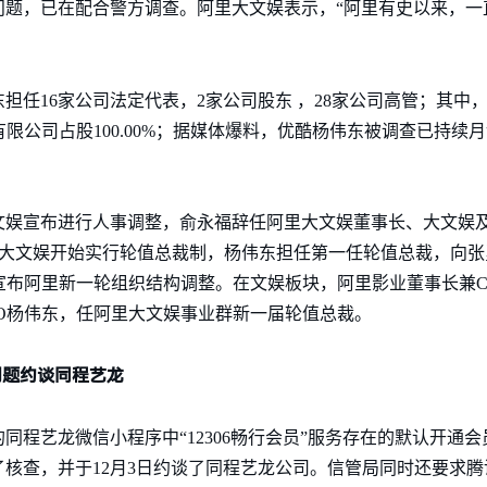
问题，已在配合警方调查。阿里大文娱表示，“阿里有史以来，一
担任16家公司法定代表，2家公司股东 ，28家公司高管；其中
贸有限公司占股100.00%；据媒体爆料，优酷杨伟东被调查已持
里大文娱宣布进行人事调整，俞永福辞任阿里大文娱董事长、大文娱
大文娱开始实行轮值总裁制，杨伟东担任第一任轮值总裁，向张勇汇报
宣布阿里新一轮组织结构调整。在文娱板块，阿里影业董事长兼C
O杨伟东，任阿里大文娱事业群新一届轮值总裁。
问题约谈同程艺龙
同程艺龙微信小程序中“12306畅行会员”服务存在的默认开通
核查，并于12月3日约谈了同程艺龙公司。信管局同时还要求