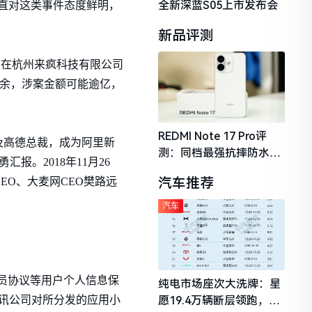
全新深蓝S05上市发布会
直对这类事件态度鲜明，
新品评测
，在杭州来疯科技有限公司
续月余，涉案金额可能逾亿，
REDMI Note 17 Pro评
及高德总裁，成为阿里新
测：同档最强抗摔防水，
。2018年11月26
2026年千元机市场的品质
汽车推荐
EO、大麦网CEO樊路远
守门员
汽车
会员协议等用户个人信息保
纯电市场座次大洗牌：星
腾讯公司对所分发的应用小
愿19.4万辆断层领跑，理