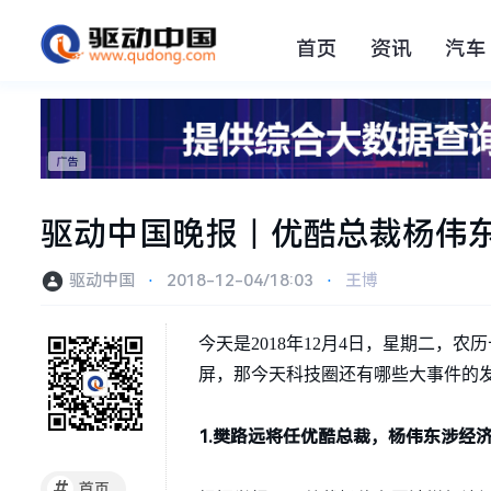
首页
资讯
汽车
驱动中国晚报丨优酷总裁杨伟东因经
驱动中国
⋅
2018-12-04/18:03
⋅
王博
今天是2018年12月4日，星期二
屏，那今天科技圈还有哪些大事件的
1.樊路远将任优酷总裁，杨伟东涉经
#
首页