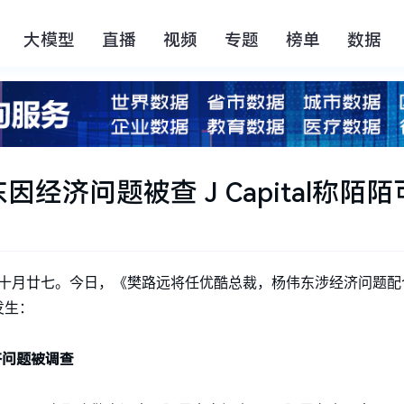
大模型
直播
视频
专题
榜单
数据
济问题被查 J Capital称陌陌
，农历十月廿七。今日，《樊路远将任优酷总裁，杨伟东涉经济问题
发生：
济问题被调查