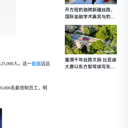
开方程豹驰骋新疆丝路，
国际金融学术嘉宾与豹友
共赴山海热爱
汽车
重溯千年丝路文脉 比亚迪
数据
5,000人。这一
远远
大唐以东方智驾续写东西
文明对话
0,000名薪资制员工，明