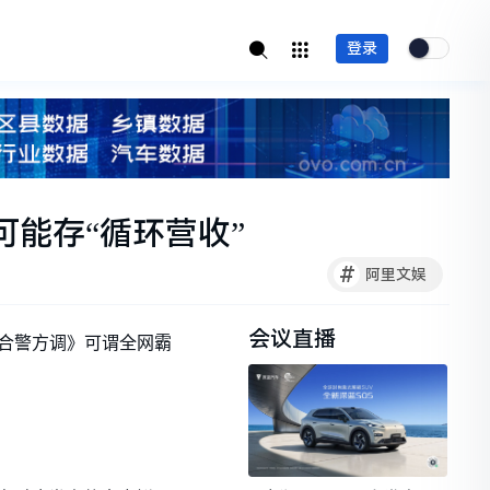
登录
可能存“循环营收”
#
阿里文娱
会议直播
配合警方调》可谓全网霸