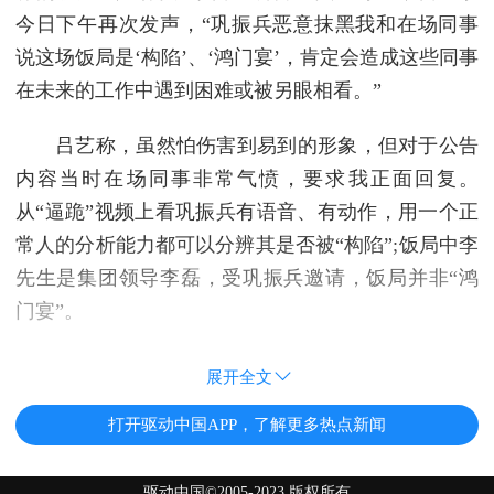
今日下午再次发声，“巩振兵恶意抹黑我和在场同事
说这场饭局是‘构陷’、‘鸿门宴’，肯定会造成这些同事
在未来的工作中遇到困难或被另眼相看。”
吕艺称，虽然怕伤害到易到的形象，但对于公告
内容当时在场同事非常气愤，要求我正面回复。
从“逼跪”视频上看巩振兵有语音、有动作，用一个正
常人的分析能力都可以分辨其是否被“构陷”;饭局中李
先生是集团领导李磊，受巩振兵邀请，饭局并非“鸿
门宴”。
展开全文
打开驱动中国APP，了解更多热点新闻
驱动中国©2005-2023 版权所有