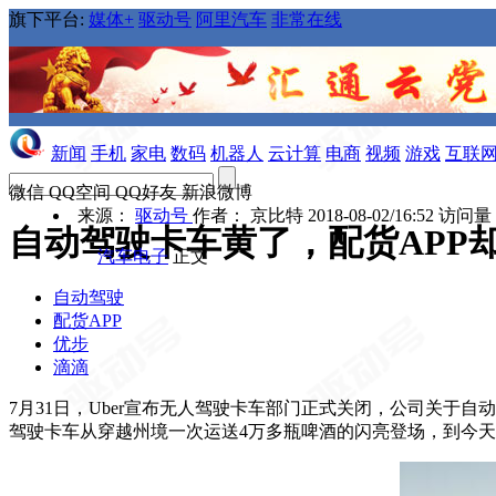
旗下平台:
媒体+
驱动号
阿里汽车
非常在线
新闻
手机
家电
数码
机器人
云计算
电商
视频
游戏
互联网
微信
QQ空间
QQ好友
新浪微博
来源：
驱动号
作者：
京比特
2018-08-02/16:52
访问量
自动驾驶卡车黄了，配货APP
汽车电子
正文
自动驾驶
配货APP
优步
滴滴
7月31日，Uber宣布无人驾驶卡车部门正式关闭，公司关于自动
驾驶卡车从穿越州境一次运送4万多瓶啤酒的闪亮登场，到今