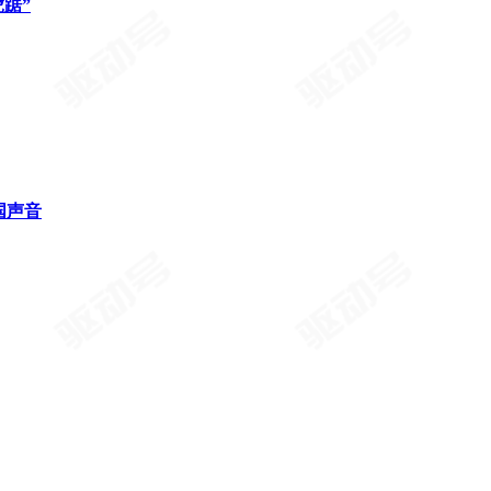
踞”
国声音