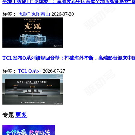
平地干拔阴山“英雄坡”！ 岚图发布中国首款全地形智能底盘“虎
标签：
虎踞”
岚图泰山
2026-07-30
TCL发布Q系列旗舰回音壁：打破海外垄断，高端影音迎来中
标签：
TCL
Q系列
2026-07-27
专题
更多