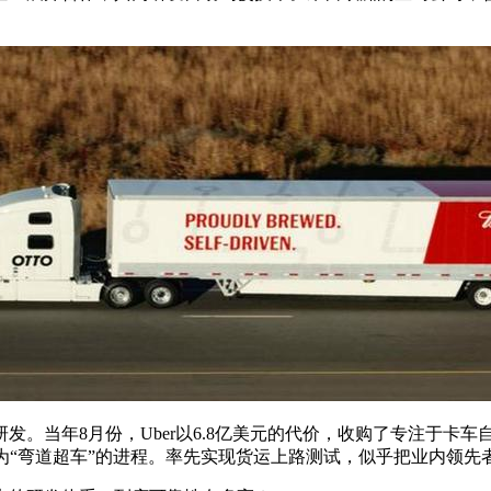
研发。当年8月份，Uber以6.8亿美元的代价，收购了专注于卡车自
界称为“弯道超车”的进程。率先实现货运上路测试，似乎把业内领