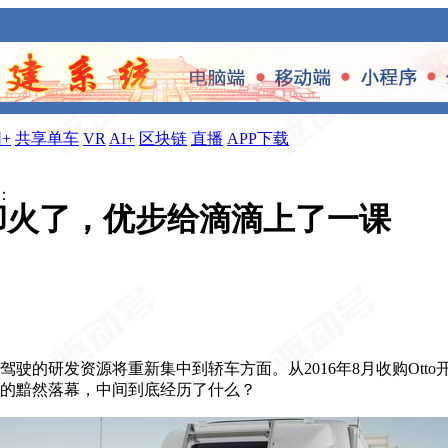
+
共享单车
VR
AI+
区块链
直播
APP下载
：
却火了，优步给滴滴上了一课
驾驶的研发资源将重新集中到轿车方面。从2016年8月收购Ott
天的黯然落幕，中间到底经历了什么？