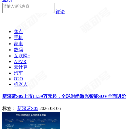
评论
焦点
手机
家电
数码
互联网+
AI/VR
云计算
汽车
O2O
机器人
新深蓝S05上市11.59万元起，全球时尚激光智能SUV全面进阶
标签：
新深蓝S05
2026-08-06