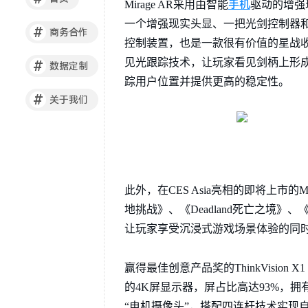
手机
Mirage AR采用由智能
驱动的增强
一个增强现实头显、一把光剑控制器和
#
商务合作
控制装置，也是一款很有价值的星战
见光跟踪技术，让玩家看见剑柄上形成的
#
数据定制
踪用户位置并提供更高的稳定性。
#
关于我们
此外，在CES Asia亮相的即将上市的
地挑战》、《Deadland死亡之境》
让玩家享受沉浸式游戏场景体验的同
赢得最佳创意产品奖的ThinkVision
的4K屏显示器，屏占比高达93%，拥有>99％
“电机摄像头”，搭配四连杆技术实现