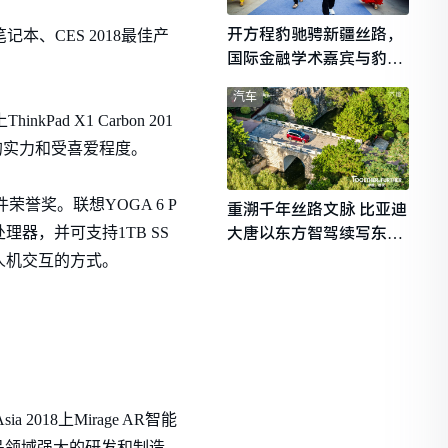
开方程豹驰骋新疆丝路，
本、CES 2018最佳产
国际金融学术嘉宾与豹友
共赴山海热爱
汽车
kPad X1 Carbon 201
产品的实力和受喜爱程度。
件荣誉奖。联想YOGA 6 P
重溯千年丝路文脉 比亚迪
大唐以东方智驾续写东西
处理器，并可支持1TB SS
文明对话
了人机交互的方式。
ia 2018上Mirage AR智能
品领域强大的研发和制造