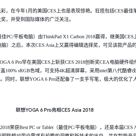
放光彩，在今年1月的美国CES上也是表现惊艳。狂揽包括CES最佳笔记
项大奖，并受到国际媒体的广泛关注。
佳PC/平板电脑）由ThinkPad X1 Carbon 2018赢得，继美国CES上Thin
最佳PC/平板电脑）之后，本次CES Asia上又赢得编辑选择奖，可见该款
GA 6 Pro早在美国CES上斩获CES 2018创新奖CEA电脑硬件组
100% sRGB色域，可支持4K超清屏幕，采用intel第八代酷睿i
同时，联想YOGA 6 Pro还配备了一支手写笔，极大的优化
联想YOGA 6 Pro亮相CES Asia 2018
 2018荣获Best PC or Tablet（最佳PC/平板电脑），还是本届CES As
证明联想对用户需求有前瞻的洞察和新技术的出白，并在智能产