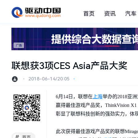
首页
资讯
汽车
联想获3项CES Asia产品大奖
⋅
2018-06-14/20:05
⋅
上海
6月14日，联想在
举办的2018亚洲
赢得最佳游戏产品奖，ThinkVision X1
彰显了联想科技创新的强劲实力，体
此次获得最佳游戏产品奖的联想Mira
#
首页