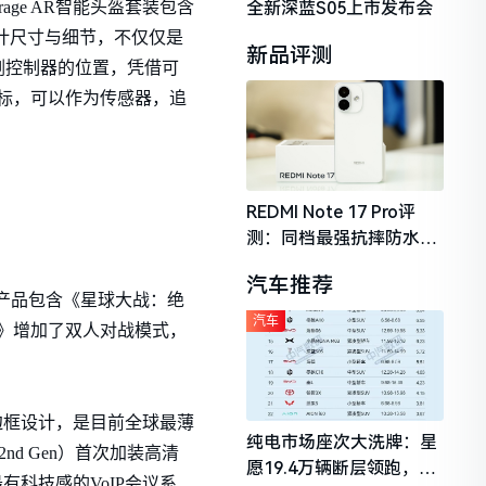
全新深蓝S05上市发布会
ge AR智能头盔套装包含
计尺寸与细节，不仅仅是
新品评测
剑控制器的位置，凭借可
信标，可以作为传感器，追
REDMI Note 17 Pro评
测：同档最强抗摔防水，
2026年千元机市场的品质
汽车推荐
守门员
该款产品包含《星球大战：绝
汽车
挑战》增加了双人对战模式，
四边无边框设计，是目前全球最薄
纯电市场座次大洗牌：星
（2nd Gen）首次加装高清
愿19.4万辆断层领跑，理
科技感的VoIP会议系