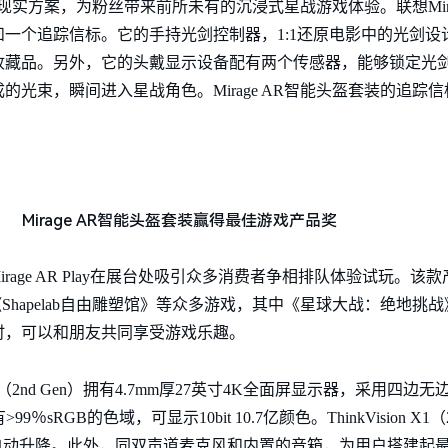
现实方案，为粉丝带来前所未有的沉浸式星战游戏体验。联想Mira
一个追踪信标。它的手持光剑控制器，1:1还原电影中的光剑设
收藏品。另外，它的头戴显示设备配有两个传感器，能够锁定光
光束，瞬间进入星战角色。Mirage AR智能头盔套装的追踪
Mirage AR智能头盔套装赢得最佳游戏产品奖
Mirage AR Play在展台处吸引众多消费者争相排队体验试玩。
、《Shapelab自由雕塑馆》等众多游戏，其中《星球大战：绝地
时，可以和朋友共同享受游戏乐趣。
 X1（2nd Gen）拥有4.7mm厚27英寸4K全面屏显示器，采用
sRGB的色域，可显示10bit 10.7亿颜色。ThinkVision X1
自动升降。此外，同双声道麦克风和内置的音箱，为用户搭建起最有