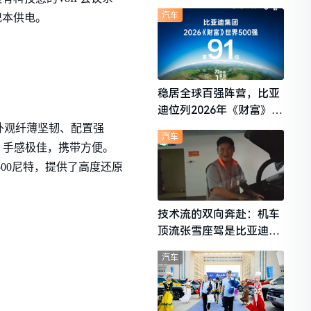
想i6成最强黑马
汽车
笔记本供电。
稳居全球百强阵营，比亚
迪位列2026年《财富》世
界500强第91位
借其外观纤薄坚韧、配置强
汽车
合材料，手感极佳，携带方便。
500尼特，提供了高度还原
技术流的双向奔赴：机车
顶流张雪座驾是比亚迪秦
L
汽车