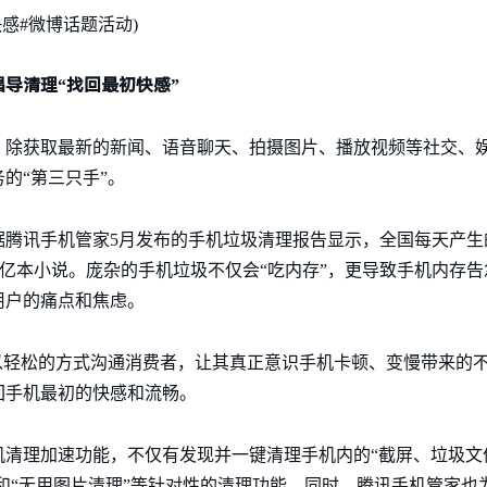
感#微博话题活动)
导清理“找回最初快感”
，除获取最新的新闻、语音聊天、拍摄图片、播放视频等社交、
的“第三只手”。
讯手机管家5月发布的手机垃圾清理报告显示，全国每天产生的手机垃
，206亿本小说。庞杂的手机垃圾不仅会“吃内存”，更导致手机内
用户的痛点和焦虑。
以轻松的方式沟通消费者，让其真正意识手机卡顿、变慢带来的
回手机最初的快感和流畅。
机清理加速功能，不仅有发现并一键清理手机内的“截屏、垃圾文
”和“无用图片清理”等针对性的清理功能。同时，腾讯手机管家