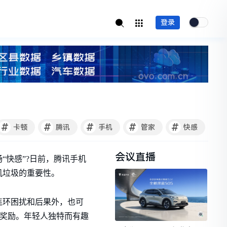
登录
#
#
#
#
#
卡顿
腾讯
手机
管家
快感
会议直播
快感”?日前，腾讯手机
机垃圾的重要性。
连环困扰和后果外，也可
币奖励。年轻人独特而有趣