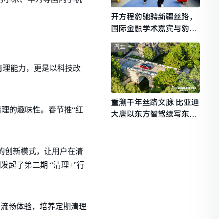
开方程豹驰骋新疆丝路，
国际金融学术嘉宾与豹友
共赴山海热爱
汽车
清理能力，更是以科技改
重溯千年丝路文脉 比亚迪
理的趣味性。春节推“红
大唐以东方智驾续写东西
文明对话
益的创新模式，让用户在清
起了第二期 “清理+”行
的流畅体验，培养定期清理