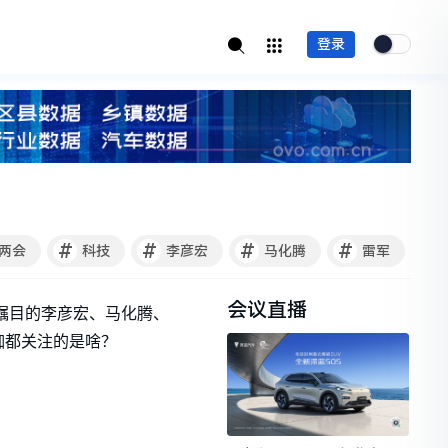
登录
#
#
#
#
两会
科技
李彦宏
马化腾
雷军
会议直播
受瞩目的李彦宏、马化腾、
伽都关注的是啥？