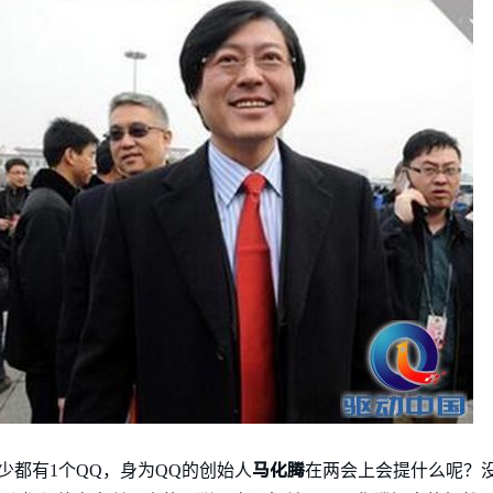
马化腾
少都有1个QQ，身为QQ的创始人
在两会上会提什么呢？