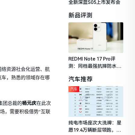
全新深蓝S05上市发布会
新品评测
REDMI Note 17 Pro评
测：同档最强抗摔防水，
网络资源社会化运营、航
2026年千元机市场的品质
汽车，熟悉的领域存在哪
汽车推荐
守门员
汽车
杨元庆
集团总裁的
在此次
场，需要积极借势“互联
纯电市场座次大洗牌：星
愿19.4万辆断层领跑，理