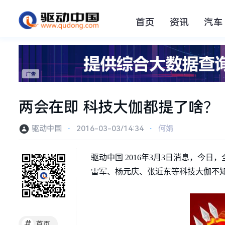
首页
资讯
汽车
两会在即 科技大伽都提了啥？
驱动中国
⋅
2016-03-03/14:34
⋅
何娟
驱动中国 2016年3月3日消息，
雷军、杨元庆、张近东等科技大伽不
#
首页