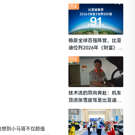
想i6成最强黑马
汽车
稳居全球百强阵营，比亚
迪位列2026年《财富》世
界500强第91位
汽车
技术流的双向奔赴：机车
顶流张雪座驾是比亚迪秦
L
汽车
没想到小马哥不仅颜值