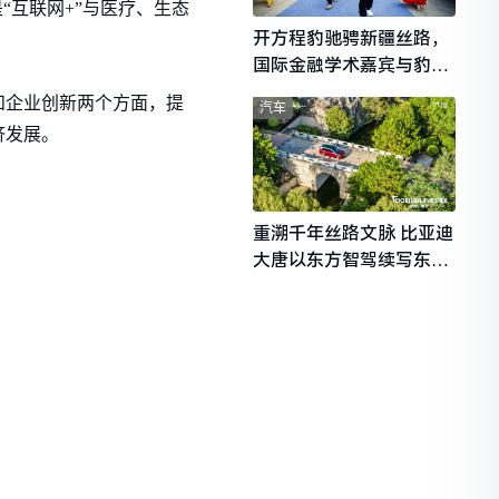
“互联网+”与医疗、生态
开方程豹驰骋新疆丝路，
国际金融学术嘉宾与豹友
共赴山海热爱
和企业创新两个方面，提
汽车
济发展。
重溯千年丝路文脉 比亚迪
大唐以东方智驾续写东西
文明对话