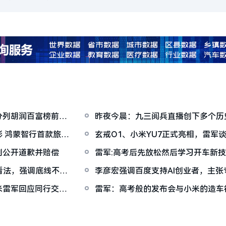
分列胡润百富榜前三
昨夜今晨：九三阅兵直播创下多个历
应商被罚374万余元
 鸿蒙智行首款旅行
玄戒O1、小米YU7正式亮相，雷军
知劲草，用更坚实的成长回应一切
判公开道歉并赔偿
雷军:高考后先放松然后学习开车新
14系列
看法，强调底线不可
李彦宏强调百度支持AI创业者，主
竞争
米雷军回应同行交流
雷军：高考般的发布会与小米的造车
一定很酷”