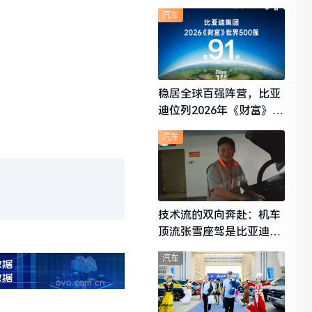
想i6成最强黑马
汽车
稳居全球百强阵营，比亚
迪位列2026年《财富》世
界500强第91位
汽车
技术流的双向奔赴：机车
顶流张雪座驾是比亚迪秦
L
汽车