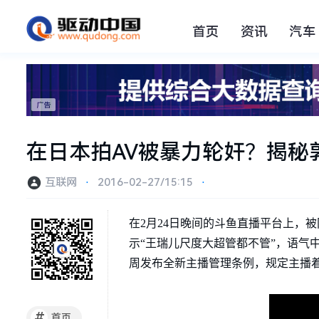
首页
资讯
汽车
在日本拍AV被暴力轮奸？揭秘郭
互联网
⋅
2016-02-27/15:15
⋅
在2月24日晚间的斗鱼直播平台上，被
示“王瑞儿尺度大超管都不管”，语气
周发布全新主播管理条例，规定主播着
#
首页