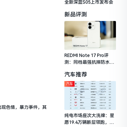
全新深蓝S05上市发布会
新品评测
REDMI Note 17 Pro评
测：同档最强抗摔防水，
2026年千元机市场的品质
汽车推荐
守门员
汽车
出现色情，暴力事件，其
纯电市场座次大洗牌：星
愿19.4万辆断层领跑，理