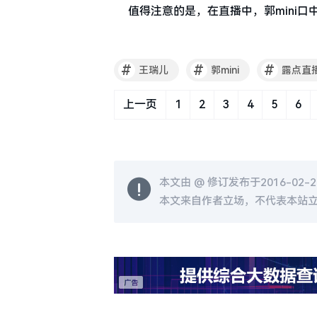
值得注意的是，在直播中，郭mini
#
#
#
王瑞儿
郭mini
露点直
上一页
1
2
3
4
5
6
本文由 @
修订发布于2016-02-27
本文来自作者立场，不代表本站