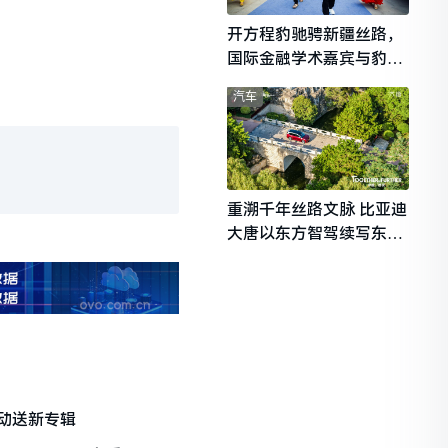
开方程豹驰骋新疆丝路，
国际金融学术嘉宾与豹友
共赴山海热爱
汽车
重溯千年丝路文脉 比亚迪
大唐以东方智驾续写东西
文明对话
动送新专辑