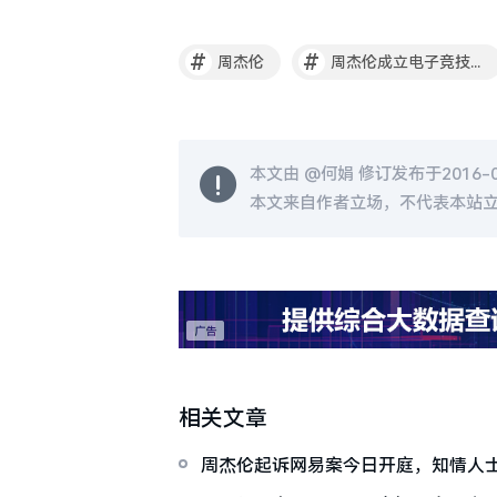
#
#
周杰伦
周杰伦成立电子竞技公司
本文由 @
何娟
修订发布于2016-02
本文来自作者立场，不代表本站
相关文章
周杰伦起诉网易案今日开庭，知情人
关