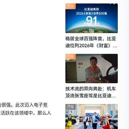
想i6成最强黑马
汽车
稳居全球百强阵营，比亚
迪位列2026年《财富》世
界500强第91位
汽车
技术流的双向奔赴：机车
顶流张雪座驾是比亚迪秦
L
力很强。此次迈入电子竞
汽车
一直活跃在该领域中，那么人