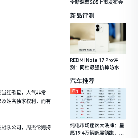
全新深蓝S05上市发布会
新品评测
REDMI Note 17 Pro评
测：同档最强抗摔防水，
2026年千元机市场的品质
汽车推荐
守门员
汽车
湾当红歌星，人气非常
以及姓名独家权利，而有
纯电市场座次大洗牌：星
技战队公司，周杰伦则持
愿19.4万辆断层领跑，理