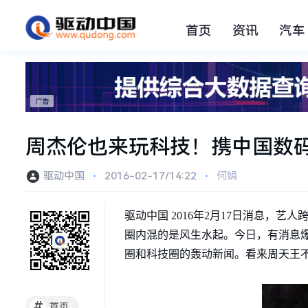
首页
资讯
汽车
周杰伦也来玩科技！携中国数
驱动中国
⋅
2016-02-17/14:22
⋅
何娟
驱动中国 2016年2月17日消息，艺
圈内混的是风生水起。今日，有消息
圈和科技圈的轰动新闻。看来周天王
#
首页