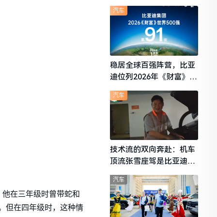
想i6成最强黑马
汽车
稳居全球百强阵营，比亚
迪位列2026年《财富》世
界500强第91位
汽车
技术流的双向奔赴：机车
顶流张雪座驾是比亚迪秦
L
汽车
，他在三年级时曾带蛇和
。但在四年级时，这种情