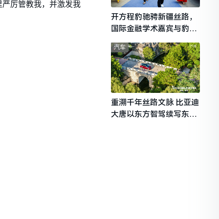
里严厉管教我，并激发我
开方程豹驰骋新疆丝路，
国际金融学术嘉宾与豹友
共赴山海热爱
汽车
重溯千年丝路文脉 比亚迪
大唐以东方智驾续写东西
文明对话