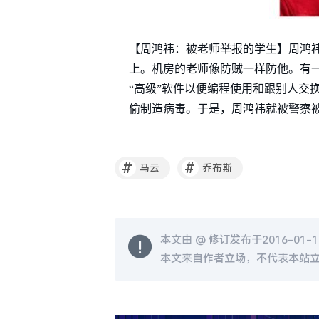
【周鸿祎：被老师举报的学生】周鸿
上。机房的老师像防贼一样防他。有
“高级”软件以便编程使用和跟别人交
偷制造病毒。于是，周鸿祎就被警察
#
#
马云
乔布斯
本文由 @
修订发布于2016-01-19
本文来自作者立场，不代表本站