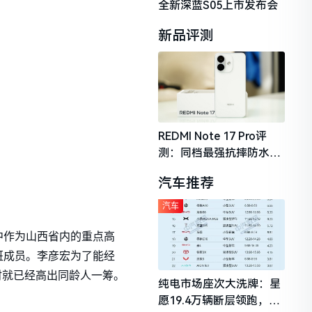
全新深蓝S05上市发布会
新品评测
REDMI Note 17 Pro评
测：同档最强抗摔防水，
2026年千元机市场的品质
汽车推荐
守门员
汽车
中作为山西省内的重点高
班成员。李彦宏为了能经
时就已经高出同龄人一筹。
纯电市场座次大洗牌：星
愿19.4万辆断层领跑，理