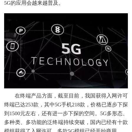
5G的应用会越来越普及。
在终端产品方面，截至目前，我国获得入网许可
终端已达253款，其中5G手机218款，价格已逐步下探
到1500元左右，还有进一步下探的空间。5G多形态、
多种类、多功能的泛终端持续突破，国内已经有十款
模组获得了入网许可，多款5G模组已经开始商用。