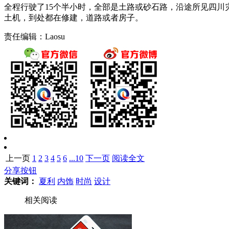
全程行驶了15个半小时，全部是土路或砂石路，沿途所见四
土机，到处都在修建，道路或者房子。
责任编辑：Laosu
上一页
1
2
3
4
5
6
...10
下一页
阅读全文
分享按钮
关键词：
夏利
内饰
时尚
设计
相关阅读