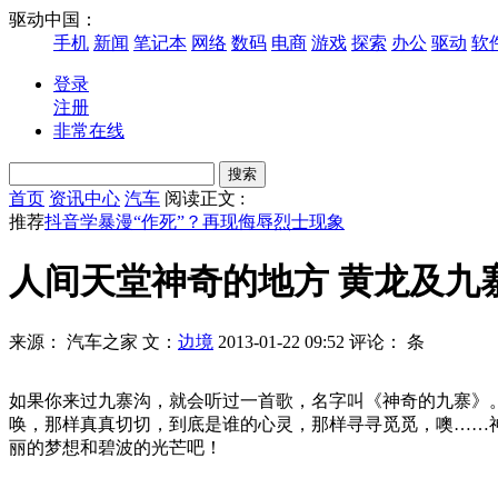
驱动中国：
手机
新闻
笔记本
网络
数码
电商
游戏
探索
办公
驱动
软
登录
注册
非常在线
首页
资讯中心
汽车
阅读正文 :
推荐
抖音学暴漫“作死”？再现侮辱烈士现象
人间天堂神奇的地方 黄龙及九
来源： 汽车之家
文：
边境
2013-01-22 09:52
评论：
条
如果你来过九寨沟，就会听过一首歌，名字叫《神奇的九寨》
唤，那样真真切切，到底是谁的心灵，那样寻寻觅觅，噢……神
丽的梦想和碧波的光芒吧！